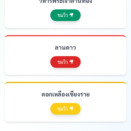
วิหารพระเจ้าล้านทอง
ชมวิว 🎥
ลานดาว
ชมวิว 🎥
ดอกเหลืองเชียงราย
ชมวิว 🎥